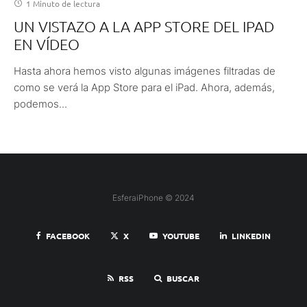
1 Minuto de lectura
UN VISTAZO A LA APP STORE DEL IPAD
EN VÍDEO
Hasta ahora hemos visto algunas imágenes filtradas de
como se verá la App Store para el iPad. Ahora, además,
podemos...
EsferaiPhone © 2024
FACEBOOK
X
YOUTUBE
LINKEDIN
RSS
BUSCAR