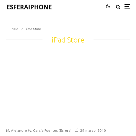
Inicio
iPad Store
iPad Store
M. Alejandro W. García Fuentes (Esfera)
29 marzo, 2010