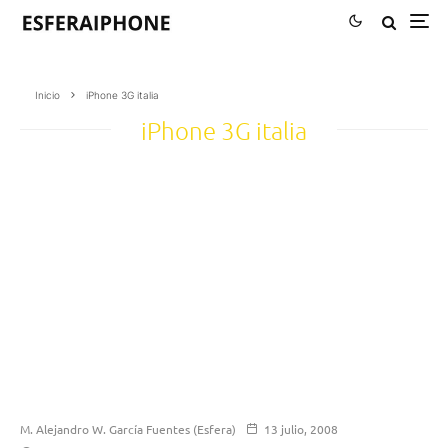
Inicio
iPhone 3G italia
iPhone 3G italia
M. Alejandro W. García Fuentes (Esfera)
13 julio, 2008