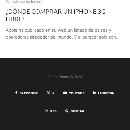
1 Minuto de lectura
¿DÓNDE COMPRAR UN IPHONE 3G
LIBRE?
Apple ha publicado en su web un listado de paises y
operadoras alrededor del mundo. Y al parecer solo son...
EsferaiPhone © 2024
FACEBOOK
X
YOUTUBE
LINKEDIN
RSS
BUSCAR