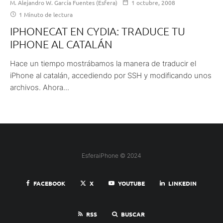
M. Alejandro W. García Fuentes (Esfera)
1 octubre, 2008
1 Minuto de lectura
IPHONECAT EN CYDIA: TRADUCE TU
IPHONE AL CATALÁN
Hace un tiempo mostrábamos la manera de traducir el
iPhone al catalán, accediendo por SSH y modificando unos
archivos. Ahora...
EsferaiPhone © 2024
FACEBOOK
X
YOUTUBE
LINKEDIN
RSS
BUSCAR