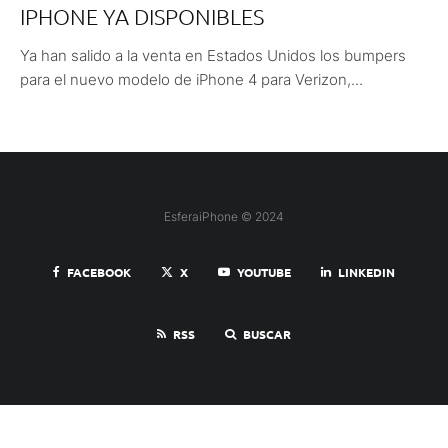
IPHONE YA DISPONIBLES
Ya han salido a la venta en Estados Unidos los bumpers
para el nuevo modelo de iPhone 4 para Verizon,...
EsferaiPhone © 2024
FACEBOOK
X
YOUTUBE
LINKEDIN
RSS
BUSCAR