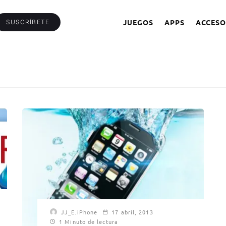
JUEGOS
APPS
ACCESO
SUSCRÍBETE
JJ_E.iPhone
17 abril, 2013
1 Minuto de lectura