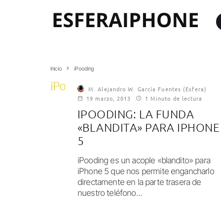
Inicio
iPooding
iPooding
M. Alejandro W. García Fuentes (Esfera)
19 marzo, 2013
1 Minuto de lectura
IPOODING: LA FUNDA
«BLANDITA» PARA IPHONE
5
iPooding es un acople «blandito» para
iPhone 5 que nos permite engancharlo
directamente en la parte trasera de
nuestro teléfono...