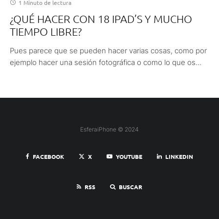
1 Minuto de lectura
¿QUÉ HACER CON 18 IPAD’S Y MUCHO
TIEMPO LIBRE?
Pues parece que se pueden hacer varias cosas, como por
ejemplo hacer una sesión fotográfica o como lo que os...
EsferaiPhone © 2024
FACEBOOK
X
YOUTUBE
LINKEDIN
RSS
BUSCAR