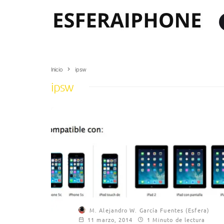
Inicio
ipsw
ipsw
M. Alejandro W. García Fuentes (Esfera)
11 marzo, 2014
1 Minuto de lectura