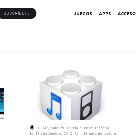
JUEGOS
APPS
ACCESO
SUSCRÍBETE
M. Alejandro W. García Fuentes (Esfera)
19 septiembre, 2013
1 Minuto de lectura