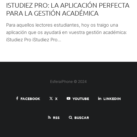
ISTUDIEZ PRO: LA APLICACIÓN PERFECTA
PARA LA GESTIÓN ACADÉMICA
Para aquellos lectores estudiantes, hoy os traigo una
aplicación que os ayudará en vuestra gestión académica:
iStudiez Pro iStudiez Pro...
EsferaiPhone © 2024
FACEBOOK
X
YOUTUBE
LINKEDIN
RSS
BUSCAR