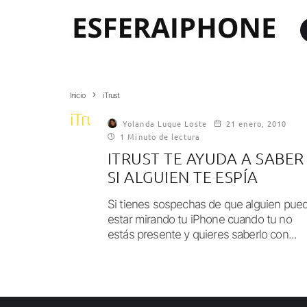
Inicio
iTrust
iTrust
Yolanda Luque Loste
21 enero, 2010
1 Minuto de lectura
ITRUST TE AYUDA A SABER
SI ALGUIEN TE ESPÍA
Si tienes sospechas de que alguien pue
estar mirando tu iPhone cuando tu no
estás presente y quieres saberlo con...