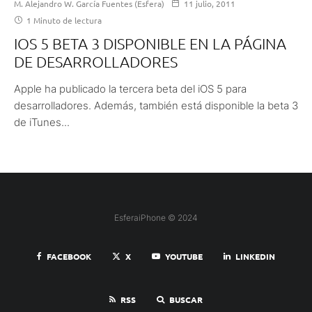
M. Alejandro W. García Fuentes (Esfera)
11 julio, 2011
1 Minuto de lectura
IOS 5 BETA 3 DISPONIBLE EN LA PÁGINA
DE DESARROLLADORES
Apple ha publicado la tercera beta del iOS 5 para
desarrolladores. Además, también está disponible la beta 3
de iTunes...
EsferaiPhone © 2024
FACEBOOK
X
YOUTUBE
LINKEDIN
RSS
BUSCAR