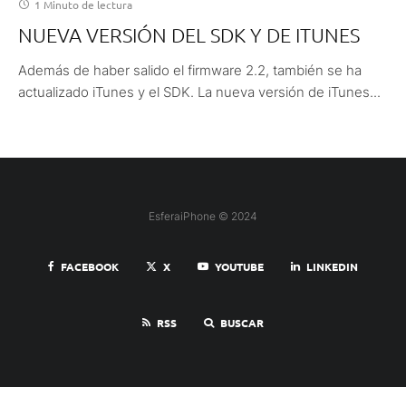
1 Minuto de lectura
NUEVA VERSIÓN DEL SDK Y DE ITUNES
Además de haber salido el firmware 2.2, también se ha
actualizado iTunes y el SDK. La nueva versión de iTunes...
EsferaiPhone © 2024
FACEBOOK
X
YOUTUBE
LINKEDIN
RSS
BUSCAR