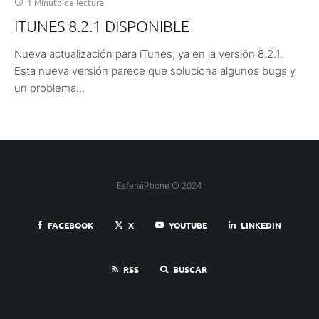
1 Minuto de lectura
ITUNES 8.2.1 DISPONIBLE
Nueva actualización para iTunes, ya en la versión 8.2.1.
Esta nueva versión parece que soluciona algunos bugs y
un problema...
EsferaiPhone © 2024
FACEBOOK
X
YOUTUBE
LINKEDIN
RSS
BUSCAR