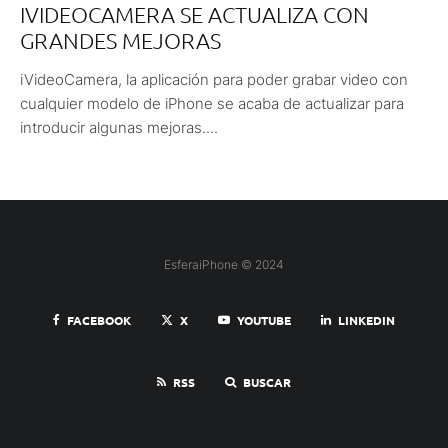
IVIDEOCAMERA SE ACTUALIZA CON
GRANDES MEJORAS
iVideoCamera, la aplicación para poder grabar video con
cualquier modelo de iPhone se acaba de actualizar para
introducir algunas mejoras....
EsferaiPhone © 2024
FACEBOOK
X
YOUTUBE
LINKEDIN
RSS
BUSCAR