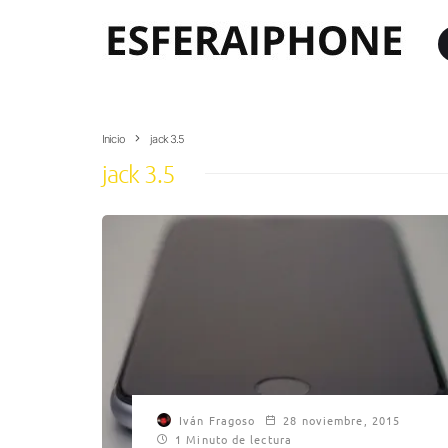
Inicio
jack 3.5
jack 3.5
Iván Fragoso
28 noviembre, 2015
1 Minuto de lectura