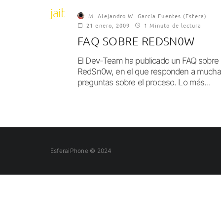
jaiblreak
M. Alejandro W. García Fuentes (Esfera)
21 enero, 2009
1 Minuto de lectura
FAQ SOBRE REDSN0W
El Dev-Team ha publicado un FAQ sobre
RedSn0w, en el que responden a mucha
preguntas sobre el proceso. Lo más...
EsferaiPhone © 2024