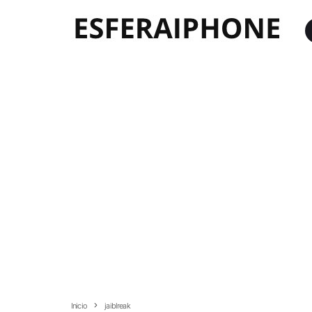
Inicio
jaiblreak