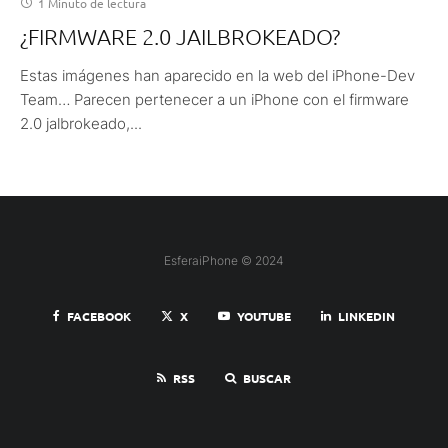
1 Minuto de lectura
¿FIRMWARE 2.0 JAILBROKEADO?
Estas imágenes han aparecido en la web del iPhone-Dev
Team… Parecen pertenecer a un iPhone con el firmware
2.0 jalbrokeado,...
EsferaiPhone © 2024
FACEBOOK
X
YOUTUBE
LINKEDIN
RSS
BUSCAR