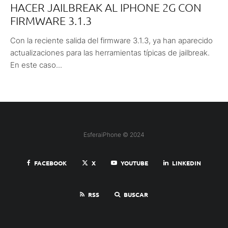
HACER JAILBREAK AL IPHONE 2G CON
FIRMWARE 3.1.3
Con la reciente salida del firmware 3.1.3, ya han aparecido
actualizaciones para las herramientas típicas de jailbreak.
En este caso...
EsferaiPhone © 2024
FACEBOOK
X
YOUTUBE
LINKEDIN
RSS
BUSCAR