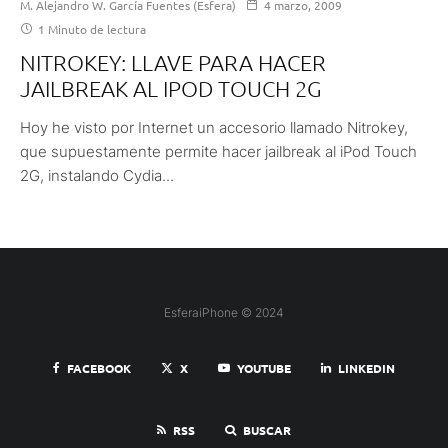
M. Alejandro W. García Fuentes (Esfera)
4 marzo, 2009
1 Minuto de lectura
NITROKEY: LLAVE PARA HACER
JAILBREAK AL IPOD TOUCH 2G
Hoy he visto por Internet un accesorio llamado Nitrokey,
que supuestamente permite hacer jailbreak al iPod Touch
2G, instalando Cydia...
EsferaiPhone © 2024
FACEBOOK
X
YOUTUBE
LINKEDIN
RSS
BUSCAR