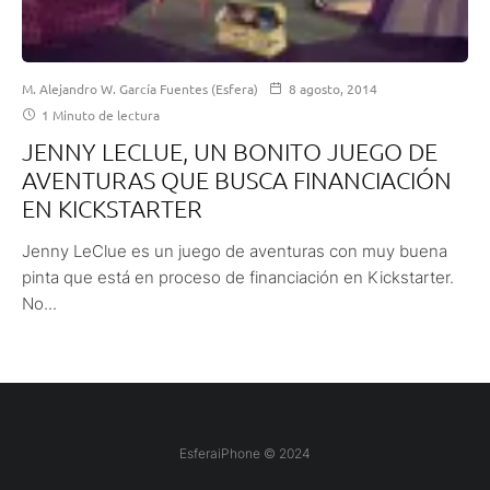
M. Alejandro W. García Fuentes (Esfera)
8 agosto, 2014
1 Minuto de lectura
JENNY LECLUE, UN BONITO JUEGO DE
AVENTURAS QUE BUSCA FINANCIACIÓN
EN KICKSTARTER
Jenny LeClue es un juego de aventuras con muy buena
pinta que está en proceso de financiación en Kickstarter.
No...
EsferaiPhone © 2024