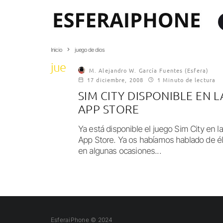
Inicio
juego de dios
juego de dios
M. Alejandro W. García Fuentes (Esfera)
17 diciembre, 2008
1 Minuto de lectura
SIM CITY DISPONIBLE EN L
APP STORE
Ya está disponible el juego Sim City en la
App Store. Ya os habíamos hablado de é
en algunas ocasiones...
EsferaiPhone © 2024