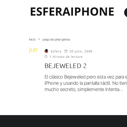
Inicio
juego de juntar gemas
juego de juntar gemas
Esfera
30 julio, 2008
1 Minuto de lectura
BEJEWELED 2
El clásico Bejeweled pero esta vez para e
iPhone y usando la pantalla táctil. No tie
mucho secreto, simplemente intenta...