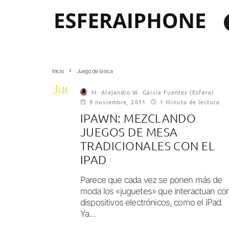
Inicio
Juego de la oca
Juego de la oca
M. Alejandro W. García Fuentes (Esfera)
9 noviembre, 2011
1 Minuto de lectura
IPAWN: MEZCLANDO
JUEGOS DE MESA
TRADICIONALES CON EL
IPAD
Parece que cada vez se ponen más de
moda los «juguetes» que interactuan co
dispositivos electrónicos, como el iPad.
Ya...