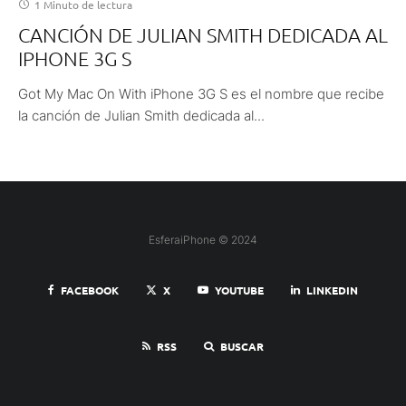
1 Minuto de lectura
CANCIÓN DE JULIAN SMITH DEDICADA AL
IPHONE 3G S
Got My Mac On With iPhone 3G S es el nombre que recibe
la canción de Julian Smith dedicada al...
EsferaiPhone © 2024
FACEBOOK
X
YOUTUBE
LINKEDIN
RSS
BUSCAR