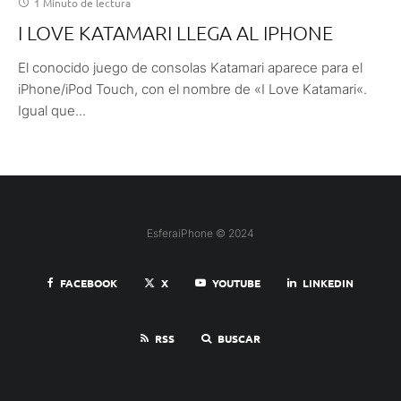
1 Minuto de lectura
I LOVE KATAMARI LLEGA AL IPHONE
El conocido juego de consolas Katamari aparece para el
iPhone/iPod Touch, con el nombre de «I Love Katamari«.
Igual que...
EsferaiPhone © 2024
FACEBOOK
X
YOUTUBE
LINKEDIN
RSS
BUSCAR