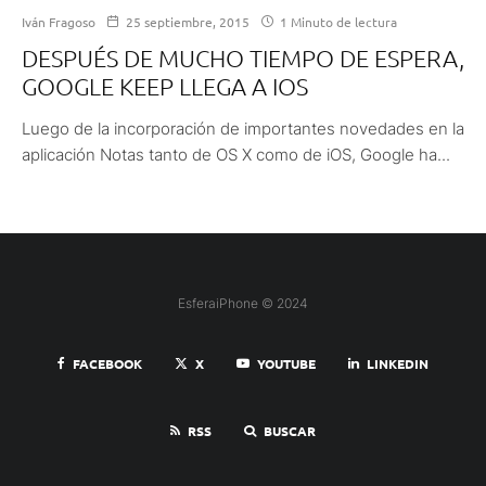
Iván Fragoso
25 septiembre, 2015
1 Minuto de lectura
DESPUÉS DE MUCHO TIEMPO DE ESPERA,
GOOGLE KEEP LLEGA A IOS
Luego de la incorporación de importantes novedades en la
aplicación Notas tanto de OS X como de iOS, Google ha...
EsferaiPhone © 2024
FACEBOOK
X
YOUTUBE
LINKEDIN
RSS
BUSCAR