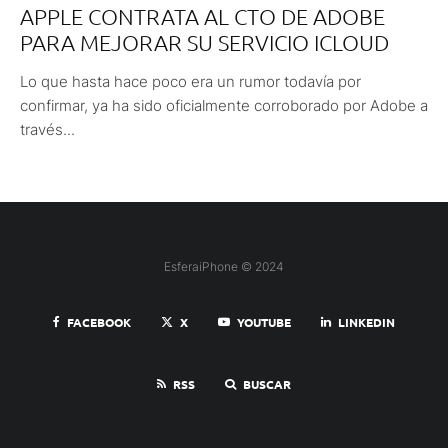
APPLE CONTRATA AL CTO DE ADOBE
PARA MEJORAR SU SERVICIO ICLOUD
Lo que hasta hace poco era un rumor todavía por
confirmar, ya ha sido oficialmente corroborado por Adobe a
través...
EsferaiPhone © 2024
FACEBOOK
X
YOUTUBE
LINKEDIN
RSS
BUSCAR