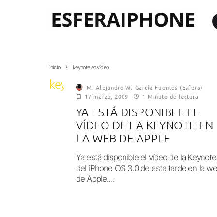
Inicio
keynote en vídeo
keynote en vídeo
M. Alejandro W. García Fuentes (Esfera)
17 marzo, 2009
1 Minuto de lectura
YA ESTÁ DISPONIBLE EL
VÍDEO DE LA KEYNOTE EN
LA WEB DE APPLE
Ya está disponible el vídeo de la Keynote
del iPhone OS 3.0 de esta tarde en la w
de Apple....