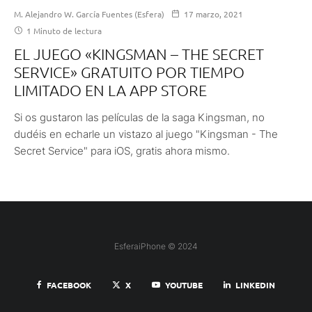
M. Alejandro W. García Fuentes (Esfera)
17 marzo, 2021
1 Minuto de lectura
EL JUEGO «KINGSMAN – THE SECRET
SERVIC‪E» GRATUITO POR TIEMPO
LIMITADO EN LA APP STORE
Si os gustaron las películas de la saga Kingsman, no
dudéis en echarle un vistazo al juego "Kingsman - The
Secret Servic‪e" para iOS, gratis ahora mismo.
EsferaiPhone © 2024
FACEBOOK
X
YOUTUBE
LINKEDIN