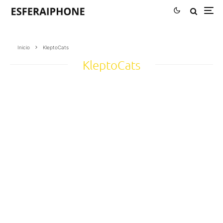
Inicio
KleptoCats
KleptoCats