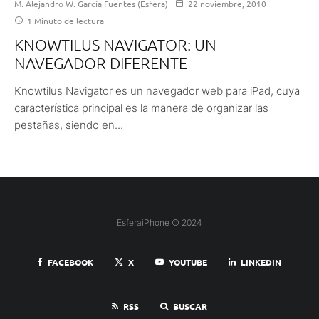
M. Alejandro W. García Fuentes (Esfera)
22 noviembre, 2010
1 Minuto de lectura
KNOWTILUS NAVIGATOR: UN
NAVEGADOR DIFERENTE
Knowtilus Navigator es un navegador web para iPad, cuya
característica principal es la manera de organizar las
pestañas, siendo en...
EsferaiPhone © 2024
FACEBOOK
X
YOUTUBE
LINKEDIN
RSS
BUSCAR