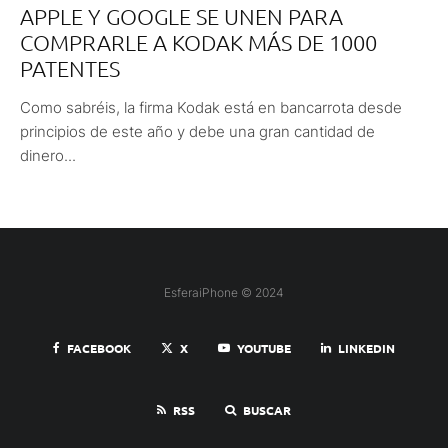
APPLE Y GOOGLE SE UNEN PARA
COMPRARLE A KODAK MÁS DE 1000
PATENTES
Como sabréis, la firma Kodak está en bancarrota desde
principios de este año y debe una gran cantidad de
dinero...
EsferaiPhone © 2024
FACEBOOK
X
YOUTUBE
LINKEDIN
RSS
BUSCAR