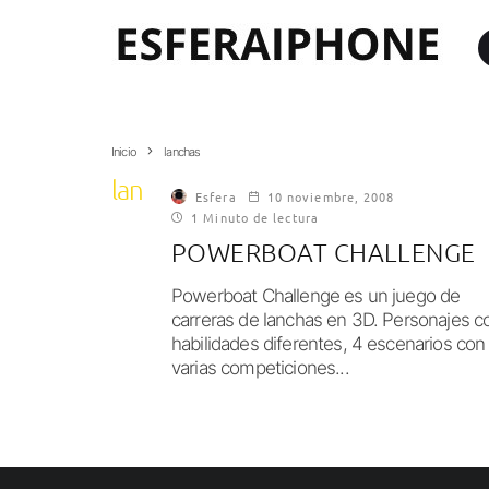
Inicio
lanchas
lanchas
Esfera
10 noviembre, 2008
1 Minuto de lectura
POWERBOAT CHALLENGE
Powerboat Challenge es un juego de
carreras de lanchas en 3D. Personajes c
habilidades diferentes, 4 escenarios con
varias competiciones...