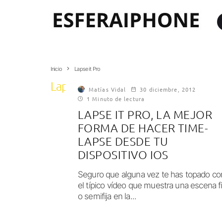
Inicio
Lapse it Pro
Lapse it Pro
Matías Vidal
30 diciembre, 2012
1 Minuto de lectura
LAPSE IT PRO, LA MEJOR
FORMA DE HACER TIME-
LAPSE DESDE TU
DISPOSITIVO IOS
Seguro que alguna vez te has topado co
el típico vídeo que muestra una escena fi
o semifija en la...