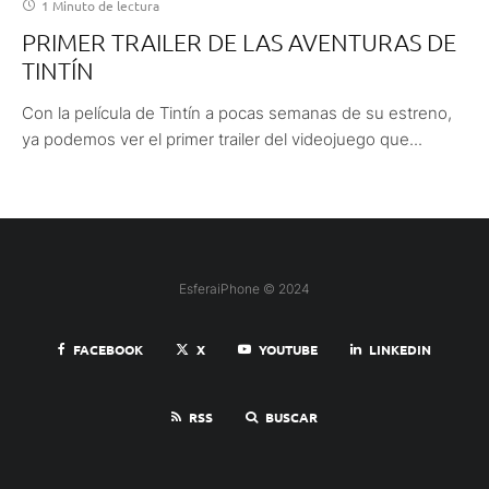
1 Minuto de lectura
PRIMER TRAILER DE LAS AVENTURAS DE
TINTÍN
Con la película de Tintín a pocas semanas de su estreno,
ya podemos ver el primer trailer del videojuego que...
EsferaiPhone © 2024
FACEBOOK
X
YOUTUBE
LINKEDIN
RSS
BUSCAR