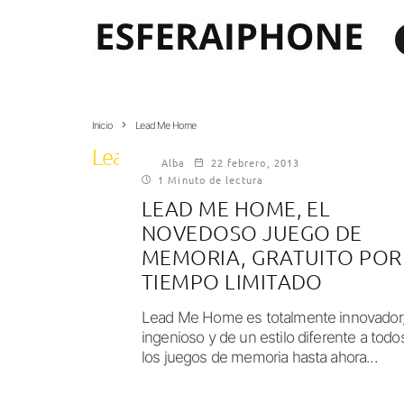
Inicio
Lead Me Home
Lead Me Home
Alba
22 febrero, 2013
1 Minuto de lectura
LEAD ME HOME, EL
NOVEDOSO JUEGO DE
MEMORIA, GRATUITO POR
TIEMPO LIMITADO
Lead Me Home es totalmente innovador
ingenioso y de un estilo diferente a todo
los juegos de memoria hasta ahora...