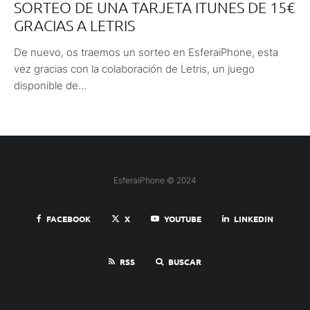
SORTEO DE UNA TARJETA ITUNES DE 15€
GRACIAS A LETRIS
De nuevo, os traemos un sorteo en EsferaiPhone, esta
vez gracias con la colaboración de Letris, un juego
disponible de...
EsferaiPhone © 2024
FACEBOOK
X
YOUTUBE
LINKEDIN
RSS
BUSCAR