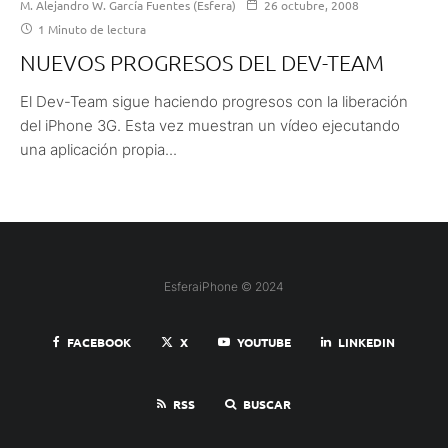
M. Alejandro W. García Fuentes (Esfera)
26 octubre, 2008
1 Minuto de lectura
NUEVOS PROGRESOS DEL DEV-TEAM
El Dev-Team sigue haciendo progresos con la liberación
del iPhone 3G. Esta vez muestran un vídeo ejecutando
una aplicación propia...
EsferaiPhone © 2024
FACEBOOK
X
YOUTUBE
LINKEDIN
RSS
BUSCAR