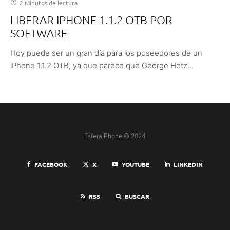
2 Minutos de lectura
LIBERAR IPHONE 1.1.2 OTB POR
SOFTWARE
Hoy puede ser un gran día para los poseedores de un
iPhone 1.1.2 OTB, ya que parece que George Hotz...
EsferaiPhone © 2024
FACEBOOK
X
YOUTUBE
LINKEDIN
RSS
BUSCAR