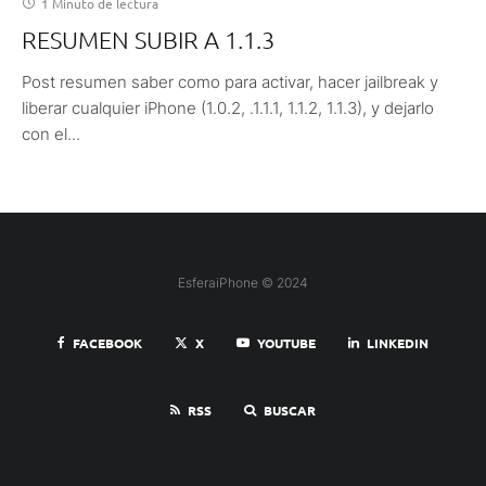
1 Minuto de lectura
RESUMEN SUBIR A 1.1.3
Post resumen saber como para activar, hacer jailbreak y
liberar cualquier iPhone (1.0.2, .1.1.1, 1.1.2, 1.1.3), y dejarlo
con el...
EsferaiPhone © 2024
FACEBOOK
X
YOUTUBE
LINKEDIN
RSS
BUSCAR