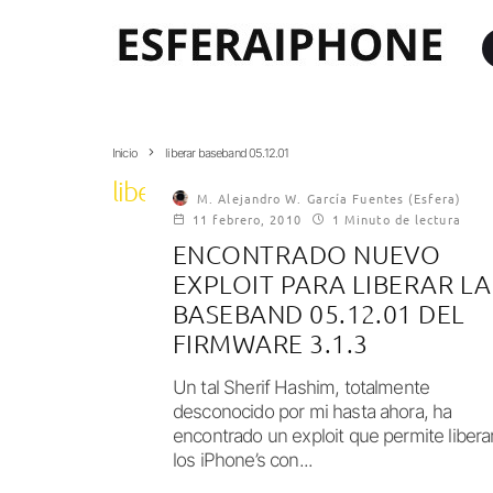
Inicio
liberar baseband 05.12.01
liberar baseband 05.12.01
M. Alejandro W. García Fuentes (Esfera)
11 febrero, 2010
1 Minuto de lectura
ENCONTRADO NUEVO
EXPLOIT PARA LIBERAR LA
BASEBAND 05.12.01 DEL
FIRMWARE 3.1.3
Un tal Sherif Hashim, totalmente
desconocido por mi hasta ahora, ha
encontrado un exploit que permite libera
los iPhone’s con...