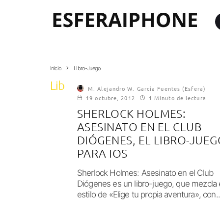
Inicio
Libro-Juego
Libro-Juego
M. Alejandro W. García Fuentes (Esfera)
19 octubre, 2012
1 Minuto de lectura
SHERLOCK HOLMES:
ASESINATO EN EL CLUB
DIÓGENES, EL LIBRO-JUE
PARA IOS
Sherlock Holmes: Asesinato en el Club
Diógenes es un libro-juego, que mezcla 
estilo de «Elige tu propia aventura», con..