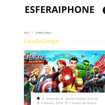
Inicio
Listados juegos
Listados juegos
M. Alejandro W. García Fuentes (Esfera)
4 febrero, 2016
1 Minuto de lectura