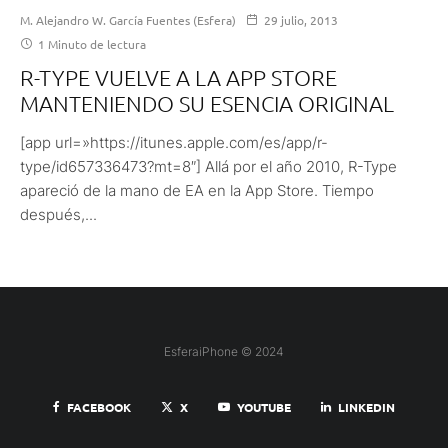
M. Alejandro W. García Fuentes (Esfera)
29 julio, 2013
1 Minuto de lectura
R-TYPE VUELVE A LA APP STORE
MANTENIENDO SU ESENCIA ORIGINAL
[app url=»https://itunes.apple.com/es/app/r-
type/id657336473?mt=8″] Allá por el año 2010, R-Type
apareció de la mano de EA en la App Store. Tiempo
después,...
EsferaiPhone © 2024
FACEBOOK
X
YOUTUBE
LINKEDIN