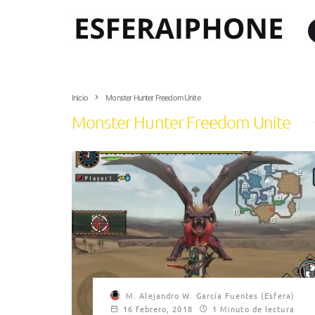
Inicio
Monster Hunter Freedom Unite
Monster Hunter Freedom Unite
M. Alejandro W. García Fuentes (Esfera)
16 febrero, 2018
1 Minuto de lectura