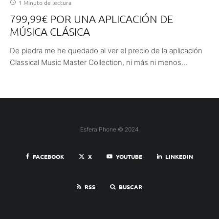
1 Minuto de lectura
799,99€ POR UNA APLICACIÓN DE
MÚSICA CLÁSICA
De piedra me he quedado al ver el precio de la aplicación
Classical Music Master Collection, ni más ni menos...
EsferaiPhone © 2024
FACEBOOK
X
YOUTUBE
LINKEDIN
RSS
BUSCAR