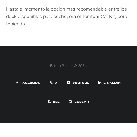
Hasta el momento la opción mas recomendable entre los
dock disponibles para coche, era el Tomtom Car Kit, pero
teniendo...
EsferaiPhone © 2024
FACEBOOK
X
YOUTUBE
LINKEDIN
RSS
BUSCAR