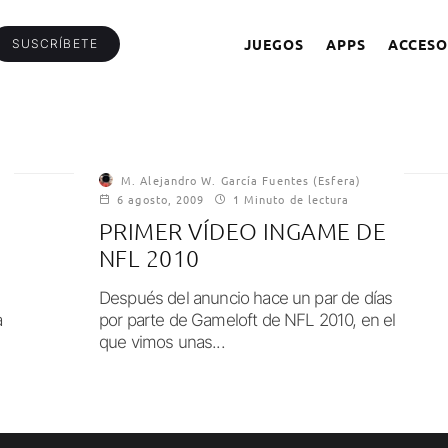
JUEGOS
APPS
ACCESO
SUSCRÍBETE
M. Alejandro W. García Fuentes (Esfera)
6 agosto, 2009
1 Minuto de lectura
PRIMER VÍDEO INGAME DE
NFL 2010
Después del anuncio hace un par de días
a
por parte de Gameloft de NFL 2010, en el
que vimos unas...