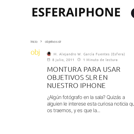
Inicio
objetivos slr
objetivos slr
M. Alejandro W. García Fuentes (Esfera)
8 julio, 2011
1 Minuto de lectura
MONTURA PARA USAR
OBJETIVOS SLR EN
NUESTRO IPHONE
¿Algún fotógrafo en la sala? Quizás a
alguien le interese esta curiosa noticia q
os traemos, y es que la...