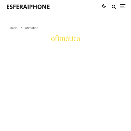
Inicio
ofimática
ofimática